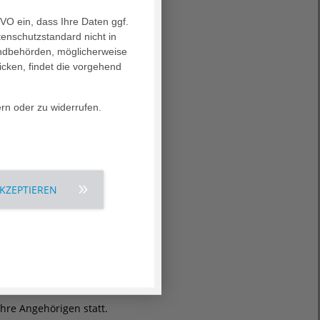
Erfahren Sie mehr
GVO ein, dass Ihre Daten ggf.
tenschutzstandard nicht in
landbehörden, möglicherweise
icken, findet die vorgehend
essungen.
ern oder zu widerrufen.
Erfahren Sie mehr
AKZEPTIEREN
ingeweiht – weitere
Erfahren Sie mehr
re Angehörigen statt.