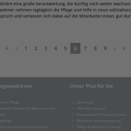
GmbH eine große Verantwortung, die künftig noch weiter wachsen 
hner nehmen tagtäglich die Pflege und Hilfe in neun vollstation
spruch und verlassen sich dabei auf die Mitarbeiter:innen, gut du
1
2
3
4
5
6
7
8
9
ungsspektrum
Unser Plus für Sie
onäre Pflege
Seelsorge
hütztes Wohnen für Menschen mit
Hilfe beim Einzug
enz
Ehrenamtlicher Besuchsdienst
spflege
Bewohner:innenvertretung
eit- und Verhinderungspflege
Pflege & Medizin im Dialog