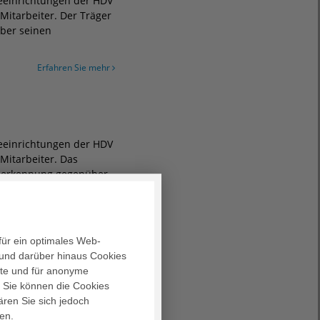
geeinrichtungen der HDV
Mitarbeiter. Der Träger
ber seinen
Erfahren Sie mehr
geeinrichtungen der HDV
Mitarbeiter. Das
nerkennung gegenüber
Erfahren Sie mehr
für ein optimales Web-
und darüber hinaus Cookies
alte und für anonyme
. Sie können die Cookies
HEIMATHAUS in der
ären Sie sich jedoch
nnenausbau weiter gut
en.