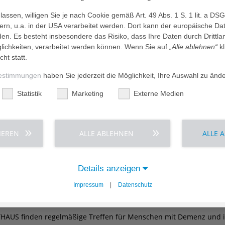
assen, willigen Sie je nach Cookie gemäß Art. 49 Abs. 1 S. 1 lit. a DS
dern, u.a. in der USA verarbeitet werden. Dort kann der europäische Da
den. Es besteht insbesondere das Risiko, dass Ihre Daten durch Dritt
ichkeiten, verarbeitet werden können. Wenn Sie auf
„Alle ablehnen“
kl
k im AGAPLESION HEIMATHAUS
cht statt.
Frühstück im Café des AGAPLESION HEIMATHAUS in Darmstadt-B
estimmungen
haben Sie jederzeit die Möglichkeit, Ihre Auswahl zu änd
Statistik
Marketing
Externe Medien
gen zunehmende Einsamkeit im Alter
IEREN
ALLE ABLEHNEN
ALLE 
IMATHAUS in Darmstadt Bessungen wird die erste „Babbel-Bank“ e
Details anzeigen
Impressum
|
Datenschutz
n mit Demenz nicht vergessen!
AUS finden regelmäßige Treffen für Menschen mit Demenz und ih