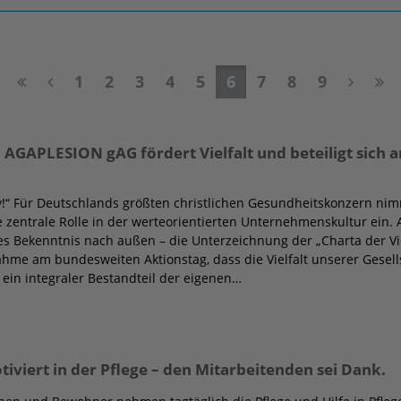
1
2
3
4
5
6
7
8
9
: AGAPLESION gAG fördert Vielfalt und beteiligt sich
ity!“ Für Deutschlands größten christlichen Gesundheitskonzern n
ine zentrale Rolle in der werteorientierten Unternehmenskultur ein
res Bekenntnis nach außen – die Unterzeichnung der „Charta der Vi
nahme am bundesweiten Aktionstag, dass die Vielfalt unserer Gesells
 ein integraler Bestandteil der eigenen…
tiviert in der Pflege – den Mitarbeitenden sei Dank.