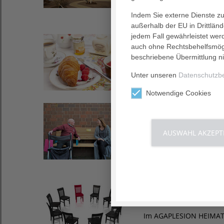
Indem Sie externe Dienste zul
außerhalb der EU in Drittlän
jedem Fall gewährleistet wer
21. April 2022
auch ohne Rechtsbehelfsmögl
Demenz-Frühstüc
beschriebene Übermittlung ni
Einladung zum Demenz-
Unter unseren
Datenschutzb
Notwendige Cookies
07. April 2022
„Babbel-Bänke“ ge
AUSWAHL AKZEPT
Vor dem AGAPLESION HE
Standorte sollen folgen.
03. März 2022
Wir haben Mensche
Im AGAPLESION HEIMATH