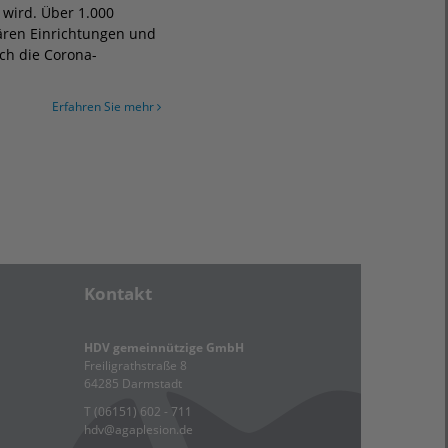
wird. Über 1.000
ären Einrichtungen und
rch die Corona-
Erfahren Sie mehr
Kontakt
HDV gemeinnützige GmbH
Freiligrathstraße 8
64285 Darmstadt
T (06151) 602 - 711
hdv
@
agaplesion.de