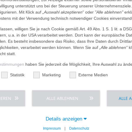
eburtstag. Sie sorgen für Abwechslung im Leben vor allem derje
nwilligung unterstützt uns bei der Steuerung unserer Unternehmensziele
 eigenen Familie oder gar keine Angehörigen haben oder einer be
figurieren. Mit Klick auf
„Auswahl akzeptieren
“ oder
"Alle ablehnen"
erkl
tens mit der Verwendung technisch notwendiger Cookies einverstand
tagsgeschehen unserer Pflegeeinrichtungen fest integriert und für
assen, willigen Sie je nach Cookie gemäß Art. 49 Abs. 1 S. 1 lit. a DS
dern, u.a. in der USA verarbeitet werden. Dort kann der europäische Da
chen Freude zu schenken und sein Leben zu bereichern, dann wen
den. Es besteht insbesondere das Risiko, dass Ihre Daten durch Dritt
ichkeiten, verarbeitet werden können. Wenn Sie auf
„Alle ablehnen“
kl
cht statt.
mpertheim
estimmungen
haben Sie jederzeit die Möglichkeit, Ihre Auswahl zu änd
it 1983)
Statistik
Marketing
Externe Medien
 Magnusgemeinde, Ev. Missionsfrauen-Verein, Ev. Stadtmission, Ka
IEREN
ALLE ABLEHNEN
ALLE 
Details anzeigen
ungsspektrum
Unser Plus für Sie
Impressum
|
Datenschutz