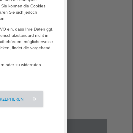
nigen
. Sie können die Cookies
sonderen
ären Sie sich jedoch
en.
 ihre
GVO ein, dass Ihre Daten ggf.
tenschutzstandard nicht in
den Sie
landbehörden, möglicherweise
icken, findet die vorgehend
ern oder zu widerrufen.
th.
AKZEPTIEREN
Kontakt