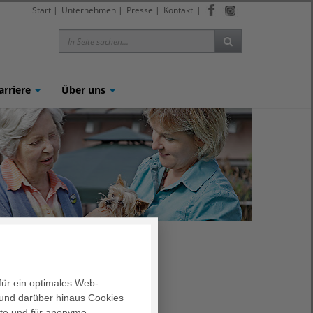
Start
|
Unternehmen
|
Presse
|
Kontakt
|
arriere
Über uns
für ein optimales Web-
und darüber hinaus Cookies
ren
alte und für anonyme