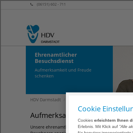
(06151) 602 - 711
Ehrenamtlicher
Besuchsdienst
Aufmerksamkeit und Freude
schenken
HDV Darmstadt
Unser Plus für Sie
Freiwilli
Cookie Einstellu
Aufmerksamkeit und Freude s
Cookies
erleichtern Ihnen 
Erlebnis. Mit Klick auf
"Alle a
Unsere ehrenamtlichen Mitarbeiterinnen und Mitar
für benutzer:innenorientierte