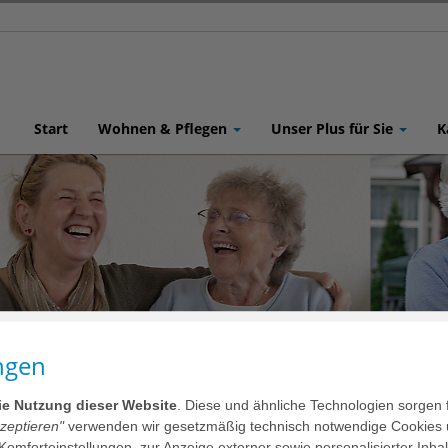
Start
Wohnen & Pflegen
Unser Plus für Sie
K
ges Engagement & Ehrenamt
ngen
chenken
die Nutzung dieser Website
. Diese und ähnliche Technologien sorgen 
kzeptieren"
verwenden wir gesetzmäßig technisch notwendige Cookies 
beiter nehmen sich Zeit für Gespräche, hören zu, gehen mit unse
 Komforteinstellungen, zur Anzeige externer sowie personalisierter Inh