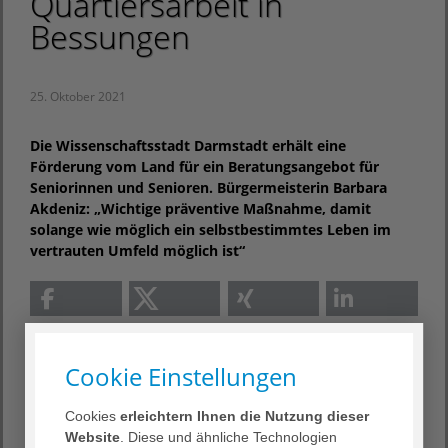
Quartiersarbeit in
Bessungen
25. Oktober 2021
Die Wissenschaftsstadt Darmstadt erhält eine
Förderung vom Land für ein Beratungsangebot für
Seniorinnen und Senioren. Bürgermeisterin Barbara
Akdeniz: „Wichtige präventive Maßnahme, damit
solange wie möglich ein selbstbestimmtes Leben im
vertrauten Umfeld möglich ist“
Cookie Einstellungen
Die Wissenschaftsstadt Darmstadt hat für die
wohnortnahe Unterstützung von älteren Menschen einen
Cookies
erleichtern Ihnen die Nutzung dieser
Förderbescheid des Landes über 193.000 Euro für den
Website
. Diese und ähnliche Technologien