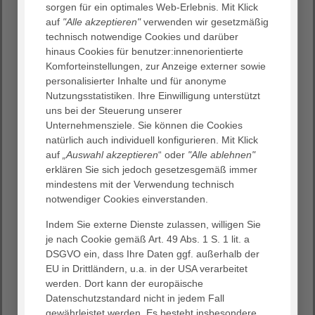
Einsatz von Gemeindepflegerinnen und
sorgen für ein optimales Web-Erlebnis. Mit Klick
Gemeindepflegern erhalten. Nach dem großen Erfolg der
auf
"Alle akzeptieren"
verwenden wir gesetzmäßig
Gemeindepflegerinnen in Wixhausen, soll das Projekt
technisch notwendige Cookies und darüber
auch in anderen Stadtteilen umgesetzt werden.
hinaus Cookies für benutzer:innenorientierte
Komforteinstellungen, zur Anzeige externer sowie
„Es war uns von Anfang an klar, dass wir diese Chance
personalisierter Inhalte und für anonyme
nicht nur für Wixhausen nutzen wollen“, teilt
Nutzungsstatistiken. Ihre Einwilligung unterstützt
Bürgermeisterin Barbara Akdeniz zufrieden mit. „Wir
uns bei der Steuerung unserer
haben mit Beginn dieses Projekts bereits geprüft, in
Unternehmensziele. Sie können die Cookies
welchen Sozialräumen weitere Gemeindepflegerinnen
natürlich auch individuell konfigurieren. Mit Klick
und Gemeindepfleger notwendig sind und wo es nach
auf
„Auswahl akzeptieren
“ oder
"Alle ablehnen"
unseren Maßstäben einfach noch mehr Angebote für
erklären Sie sich jedoch gesetzesgemäß immer
Ältere in Darmstadt braucht, soziale Kümmerinnen und
mindestens mit der Verwendung technisch
Kümmerer, die besonders in Coronazeiten, die Ängste
notwendiger Cookies einverstanden.
und Nöte der Menschen genauer in den Blick nehmen.“
Die meisten älteren Menschen haben den Wunsch, auch
Indem Sie externe Dienste zulassen, willigen Sie
bei gesundheitlichen Einschränkungen für sich selbst
je nach Cookie gemäß Art. 49 Abs. 1 S. 1 lit. a
sorgen oder zumindest weiter zuhause leben zu können.
DSGVO ein, dass Ihre Daten ggf. außerhalb der
Die Gemeindepflegerin oder der Gemeindepfleger
EU in Drittländern, u.a. in der USA verarbeitet
beraten und vermitteln in gesundheitsfördernde
werden. Dort kann der europäische
Angebote, Angebote der Teilhabe oder andere geeignete
Datenschutzstandard nicht in jedem Fall
Hilfen. „In Darmstadt gibt es bereits viele
gewährleistet werden. Es besteht insbesondere