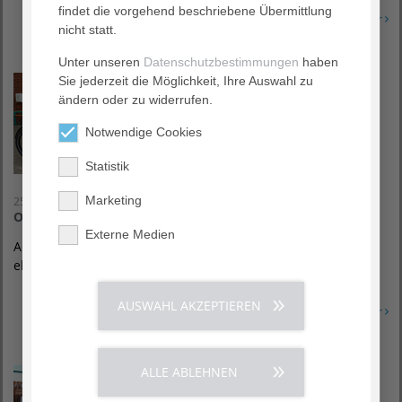
findet die vorgehend beschriebene Übermittlung
Erfahren Sie mehr
nicht statt.
Unter unseren
Datenschutzbestimmungen
haben
Sie jederzeit die Möglichkeit, Ihre Auswahl zu
ändern oder zu widerrufen.
Notwendige Cookies
Statistik
Marketing
25. August 2022
Ohne Emissionen unterwegs
Externe Medien
AGAPLESION HEIMATHAUS schafft mithilfe von Spenden ein
elektrisch betriebenes Lastenfahrrad an.
AUSWAHL AKZEPTIEREN
Erfahren Sie mehr
ALLE ABLEHNEN