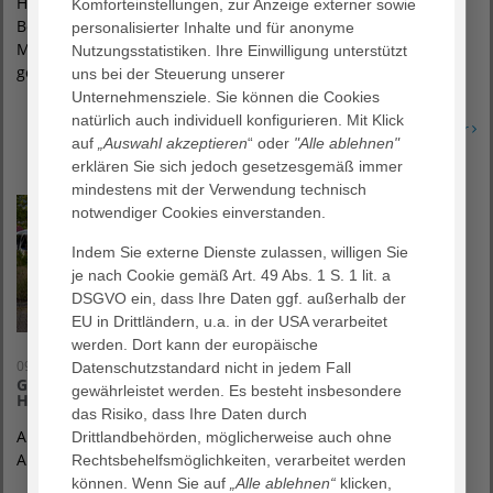
HEIMATHAUS Einweihung gefeiert. Der Neubau bietet den
Komforteinstellungen, zur Anzeige externer sowie
Bewohner:innen ein geborgenes Zuhause – für die
personalisierter Inhalte und für anonyme
Mitarbeiter:innen wurden optimale Arbeitsbedingungen
Nutzungsstatistiken. Ihre Einwilligung unterstützt
geschaffen.
uns bei der Steuerung unserer
Unternehmensziele. Sie können die Cookies
natürlich auch individuell konfigurieren. Mit Klick
Erfahren Sie mehr
auf
„Auswahl akzeptieren
“ oder
"Alle ablehnen"
erklären Sie sich jedoch gesetzesgemäß immer
mindestens mit der Verwendung technisch
notwendiger Cookies einverstanden.
Indem Sie externe Dienste zulassen, willigen Sie
je nach Cookie gemäß Art. 49 Abs. 1 S. 1 lit. a
DSGVO ein, dass Ihre Daten ggf. außerhalb der
EU in Drittländern, u.a. in der USA verarbeitet
werden. Dort kann der europäische
09. September 2022
Datenschutzstandard nicht in jedem Fall
Gelungenes Nachbarschaftsfest am AGAPLESION
gewährleistet werden. Es besteht insbesondere
HEIMATHAUS
das Risiko, dass Ihre Daten durch
Am AGAPLESION HEIMATHAUS wurde mit allen Bessunger
Drittlandbehörden, möglicherweise auch ohne
Anwohner:innen gefeiert.
Rechtsbehelfsmöglichkeiten, verarbeitet werden
können. Wenn Sie auf
„Alle ablehnen“
klicken,