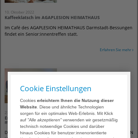
10. Oktober 2022
Kaffeeklatsch im AGAPLESION HEIMATHAUS
Im Café des AGAPLESION HEIMATHAUS Darmstadt-Bessungen
findet ein Senior:innentreffen statt.
Erfahren Sie mehr
Cookie Einstellungen
Cookies
erleichtern Ihnen die Nutzung dieser
Website
. Diese und ähnliche Technologien
23. September 2022
sorgen für ein optimales Web-Erlebnis. Mit Klick
Eröffnung AGAPLESION HEIMATHAUS: Moderner Neubau
auf
"Alle akzeptieren"
verwenden wir gesetzmäßig
mit Wohlfühl-Charakter ist fertiggestellt
technisch notwendige Cookies und darüber
Das letzte Etappenziel ist erreicht: Heute wird im AGAPLESION
hinaus Cookies für benutzer:innenorientierte