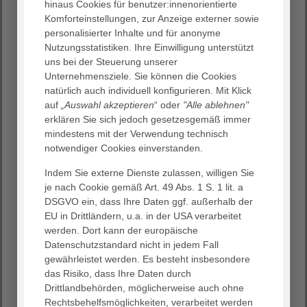
Bestattungsmöglichkeiten gibt es?
hinaus Cookies für benutzer:innenorientierte
Komforteinstellungen, zur Anzeige externer sowie
Auf diese Fragen möchten wir in der Reihe "Pflege und
personalisierter Inhalte und für anonyme
Medizin im Dialog – Abschied nehmen" einige Antworten
Nutzungsstatistiken. Ihre Einwilligung unterstützt
geben, um Menschen in der letzten Lebensphase und
uns bei der Steuerung unserer
ihren Angehörigen informierte, mündige Entscheidungen
Unternehmensziele. Sie können die Cookies
zu ermöglichen. Die Veranstaltungsreihen "Pflege und
natürlich auch individuell konfigurieren. Mit Klick
Medizin im Dialog" sollen medizinisches und
auf
„Auswahl akzeptieren
“ oder
"Alle ablehnen"
pflegerisches Fachwissen für alle Menschen verständlich
erklären Sie sich jedoch gesetzesgemäß immer
vermitteln. Wir laden Sie herzlich zu den folgenden
mindestens mit der Verwendung technisch
Vortragsterminen ein:
notwendiger Cookies einverstanden.
10.02.2022 18.00 Uhr
Indem Sie externe Dienste zulassen, willigen Sie
Gemeinsam auf dem Weg - Hospizbegleitung
je nach Cookie gemäß Art. 49 Abs. 1 S. 1 lit. a
Ulrike Dürr und Christine Müller, Malteser
DSGVO ein, dass Ihre Daten ggf. außerhalb der
Hospizzentrum Darmstadt/Südhessen
EU in Drittländern, u.a. in der USA verarbeitet
17.02.2022 18.00 Uhr
werden. Dort kann der europäische
Hätte ich das gewusst! Begleitung und Betreuung
Datenschutzstandard nicht in jedem Fall
am Ende des Lebens
gewährleistet werden. Es besteht insbesondere
Katrin Neuheuser und Sylvi Öfner, Evangelischer
das Risiko, dass Ihre Daten durch
Hospiz- und Palliativ-Verein Darmstadt e.V.
Drittlandbehörden, möglicherweise auch ohne
Rechtsbehelfsmöglichkeiten, verarbeitet werden