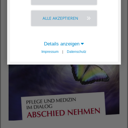
HEIMATHAUS in Darmstadt Bessungen organisiert und
wird vom Stiftungsfond
DiaDem
der
Stiftung Diakonie
Hessen
sowie der
Stiftung Lebensqualität für
ALLE AKZEPTIEREN
demenzkranke und sterbende Menschen
in des
Hessischen Diakonievereins e.V.
gefördert. Wir freuen
uns auf Sie!
Details anzeigen
Impressum
|
Datenschutz