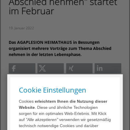
Abschied nehmen" startet
im Februar
19. Januar 2022
Das AGAPLESION HEIMATHAUS in Bessungen
organisiert mehrere Vorträge zum Thema Abschied
nehmen in der letzten Lebensphase.
Cookie Einstellungen
Kaum jemand beschäftigt sich wohl gern mit dem Thema
Sterben und Tod. Doch wenn es soweit ist, tauchen
Cookies
erleichtern Ihnen die Nutzung dieser
häufig viele Fragen auf. Wie begleite ich eine
Website
. Diese und ähnliche Technologien
nahestehende Person in der letzten Lebensphase?
sorgen für ein optimales Web-Erlebnis. Mit Klick
Welche Angebote und Hilfen gibt es für sterbende
auf
"Alle akzeptieren"
verwenden wir gesetzmäßig
Menschen? Was passiert nach dem Tod, und welche
technisch notwendige Cookies und darüber