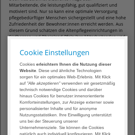
Mitarbeitende, die leistungsfähig, gut qualifiziert und
motiviert sind. Nur so kann eine optimale Versorgung
pflegebedürftiger Menschen sichergestellt und eine hohe
Zufriedenheit der Bewohner:innen erreicht werden. Aus
diesem Grund schätzen die Altenpflegeeinrichtungen in
Südhessen und Rheinland-Pfalz ihre Mitarbeitenden und
fördern ihre berufliche Motivation und Zufriedenheit.
Cookie Einstellungen
Zum heutigen Tag der Pflege erhalten alle
Mitarbeitenden als kleines „Danke“ für ihren Dienst am
Cookies
erleichtern Ihnen die Nutzung dieser
und für den Menschen und damit für die Gesellschaft,
Website
. Diese und ähnliche Technologien
die 10-Euro-Sondermünze „Pflege“. Damit soll die
sorgen für ein optimales Web-Erlebnis. Mit Klick
besondere Bedeutung der Pflege-Berufsgruppen in den
auf
"Alle akzeptieren"
verwenden wir gesetzmäßig
Fokus gestellt werden, die für das Funktionieren unserer
technisch notwendige Cookies und darüber
Gesellschaft und das Leben jedes Einzelnen
hinaus Cookies für benutzer:innenorientierte
unverzichtbar sind. Die Münze ist Ausdruck des Respekts
Komforteinstellungen, zur Anzeige externer sowie
und der Wertschätzung der stets im Interesse des
personalisierter Inhalte und für anonyme
Gemeinwohls handelnden Menschen.
Nutzungsstatistiken. Ihre Einwilligung unterstützt
„Mit viel Herz und großem Engagement kümmern sich
uns bei der Steuerung unserer
unsere Mitarbeiterinnen und Mitarbeiter um die
Unternehmensziele. Sie können die Cookies
Menschen. Sie versorgen unsere Bewohnerinnen und
natürlich auch individuell konfigurieren. Mit Klick