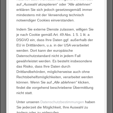
Bewohner rund um die Uhr – haben stets ein offenes Ohr
auf
„Auswahl akzeptieren
“ oder
"Alle ablehnen"
für ihre Anliegen“, berichtet Bernhard Pammer,
erklären Sie sich jedoch gesetzesgemäß immer
Geschäftsführer HDV gemeinnützige GmbH.
mindestens mit der Verwendung technisch
notwendiger Cookies einverstanden.
Der Pflegeberuf ist nicht nur ein Job und es dreht sich
nicht immer um körperliche, sondern auch um seelische
Indem Sie externe Dienste zulassen, willigen Sie
Pflege. Zudem tragen viele Menschen im Hintergrund
je nach Cookie gemäß Art. 49 Abs. 1 S. 1 lit. a
dazu bei, dass die Versorgung funktioniert – helfende
DSGVO ein, dass Ihre Daten ggf. außerhalb der
Hände aus der Reinigung, in der Küche und viele mehr.
EU in Drittländern, u.a. in der USA verarbeitet
„Unsere Mitarbeitenden sind täglich gefordert und ihr
werden. Dort kann der europäische
Job verlangt viel Durchhaltevermögen. Besonders der
Datenschutzstandard nicht in jedem Fall
Mehraufwand durch Corona wird bis heute stark
gewährleistet werden. Es besteht insbesondere
gemeistert“, erklärt Bernhard Pammer. „Mit der
das Risiko, dass Ihre Daten durch
Übergabe der Sondermünze ‚Pflege‘ wollen wir als
Drittlandbehörden, möglicherweise auch ohne
Arbeitgeber, unsere Wertschätzung zumindest im Ansatz
Rechtsbehelfsmöglichkeiten, verarbeitet werden
ausdrücken und hoffen damit, unseren Alltagsheldinnen
können. Wenn Sie auf
„Alle ablehnen“
klicken,
und Alltagshelden eine kleine Freude zu bereiten“.
findet die vorgehend beschriebene Übermittlung
nicht statt.
Unter unseren
Datenschutzbestimmungen
haben
Sie jederzeit die Möglichkeit, Ihre Auswahl zu
ändern oder zu widerrufen.