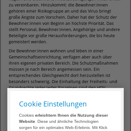
zu vereinbaren. Hinzukommt: die Bewohner:innen
gehören einer Risikogruppe an und das Virus bringt
große Ängste zum Vorschein. Daher hat der Schutz der
Bewohner:innen von Beginn an höchste Priorität. Das
stellt Personal, Bewohner:innen, Angehörige und andere
Beteiligte vor große Herausforderungen, die bis heute
gemeistert werden.
Die Bewohner:innen wohnen und leben in einer
Gemeinschaftseinrichtung, verfügen aber auch über
ihren eigenen privaten Bereich. Die Schutzmaßnahmen
müssen je nach Bereich angemessen sein. Ein
entsprechendes Gleichgewicht dort herzustellen ist
besonders schwierig. Die Einhaltung der Freiheits- und
Grundrechte jeder:jedes Einzelnen sind den HDV-
Einrichtungen hierbei besonders wichtig und müssen
gewahrt werden.
Cookie Einstellungen
Nachdem im Herbst und Winter 2020 die Infektionsraten
in Deutschland in die Höhe schnellten, fieberten alle
Cookies
erleichtern Ihnen die Nutzung dieser
Beteiligten der Zulassung der Impfstoffe entgegen. An
Website
. Diese und ähnliche Technologien
Weihnachten 2020 fiel der Startschuss. Die
sorgen für ein optimales Web-Erlebnis. Mit Klick