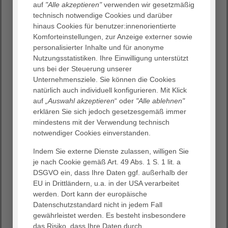
Mitarbeitenden in den Einrichtungen zeigten enorme
auf
"Alle akzeptieren"
verwenden wir gesetzmäßig
Einsatzbereitschaft und machten die Impfungen über
technisch notwendige Cookies und darüber
Nacht möglich. Die Informationsübermittlung und
hinaus Cookies für benutzer:innenorientierte
Beratung aller Bewohner:innen und Angehörigen sowie
Komforteinstellungen, zur Anzeige externer sowie
der eigenen Belegschaft fand umgehend statt. Viel
personalisierter Inhalte und für anonyme
Bürokratie und Aufwand: Planung der Abläufe, Einholung
Nutzungsstatistiken. Ihre Einwilligung unterstützt
der Einwilligungen, Koordination und Begleitung der
uns bei der Steuerung unserer
Impftermine mit den Impfteams, Nachbereitung – alles
Unternehmensziele. Sie können die Cookies
zusätzlich zum ohnehin schon vollbepackten Pflegealltag.
natürlich auch individuell konfigurieren. Mit Klick
Auf der Tagesordnung stand und steht immer noch die
auf
„Auswahl akzeptieren
“ oder
"Alle ablehnen"
Versorgung und Betreuung der Bewohner:innen, PoC-
erklären Sie sich jedoch gesetzesgemäß immer
Schnelltestungen von Bewohner:innen, Mitarbeiter:innen
mindestens mit der Verwendung technisch
und Besuchern und vieles mehr.
notwendiger Cookies einverstanden.
Der außerordentliche Mehraufwand wird bis heute
Indem Sie externe Dienste zulassen, willigen Sie
gemeistert. Wie das geht? – Nur als Gemeinschaft. Die
je nach Cookie gemäß Art. 49 Abs. 1 S. 1 lit. a
Mitarbeiter:innen ziehen an einem Strang und
DSGVO ein, dass Ihre Daten ggf. außerhalb der
engagieren sich gewissenhaft in der Umsetzung der
EU in Drittländern, u.a. in der USA verarbeitet
verordneten Maßnahmen, die oftmals über das durch
werden. Dort kann der europäische
Bundes- und Landesverordnung geforderte Maß
Datenschutzstandard nicht in jedem Fall
hinausgehen. Das ist – vor allem nach 22 Monaten
gewährleistet werden. Es besteht insbesondere
kräftezehrender Pandemiebewältigung – nicht
das Risiko, dass Ihre Daten durch