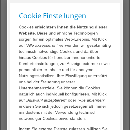
applaudiert und geredet. Uns läuft die Zeit davon, der
Beruf muss endlich attraktiver werden und die Politik
Cookie Einstellungen
muss ihren vollmundigen Worten Taten folgen lassen“,
führt Einrichtungsleiter Manuel Unger aus dem
AGAPLESION HEIMATHAUS anlässlich des heutigen Tages
Cookies
erleichtern Ihnen die Nutzung dieser
der Pflegenden weiter aus.
Website
. Diese und ähnliche Technologien
sorgen für ein optimales Web-Erlebnis. Mit Klick
„Die konkreten Vorschläge für eine grundlegende Reform
auf
"Alle akzeptieren"
verwenden wir gesetzmäßig
der Pflegeversicherung liegen vor und werden von einer
technisch notwendige Cookies und darüber
großen Mehrheit der Verbände und auch
hinaus Cookies für benutzer:innenorientierte
pflegepolitischen Vertretern befürwortet.“, so Wilfried
Komforteinstellungen, zur Anzeige externer sowie
Wesemann, Vorsitzendes des DEVAP weiter. „Auch der
personalisierter Inhalte und für anonyme
DEVAP hat mit dem „Strategiepapier Altenarbeit und
Nutzungsstatistiken. Ihre Einwilligung unterstützt
Pflege 2021 bis 2025“ hierzu seinen Beitrag geleistet. Wir
uns bei der Steuerung unserer
fordern gemeinsam mit vielen anderen Akteuren einen
Unternehmensziele. Sie können die Cookies
Pflegegipfel und auch eine Enquete-Kommission für die
natürlich auch individuell konfigurieren. Mit Klick
Pflege, damit wir diese gemeinsam grundlegend
auf
„Auswahl akzeptieren
“ oder
"Alle ablehnen"
reformieren und einen Masterplan entwickeln können.
erklären Sie sich jedoch gesetzesgemäß immer
Die klugen Ideen sind da, um die Katastrophe
mindestens mit der Verwendung technisch
abzuwenden und endlich gesamtgesellschaftlich die
notwendiger Cookies einverstanden.
Langzeitpflege zu entlasten.“
Das demographische Pulverfass, das Maria Loheide,
Indem Sie externe Dienste zulassen, willigen Sie