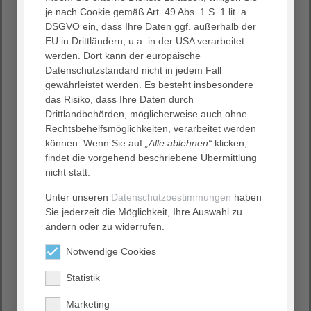
Vorständin für Sozialpolitik der Diakonie Deutschland,
je nach Cookie gemäß Art. 49 Abs. 1 S. 1 lit. a
bereits im vergangenen Jahr angemahnt hatte, paart sich
DSGVO ein, dass Ihre Daten ggf. außerhalb der
mit knapp 500.000 Pflegekräften, die in den kommenden
EU in Drittländern, u.a. in der USA verarbeitet
zehn Jahren in ihren Ruhestand gehen. Es gibt immer
werden. Dort kann der europäische
mehr pflege- und hilfebedürftige Menschen und immer
Datenschutzstandard nicht in jedem Fall
weniger Pflegende. „Das ist eine explosive Mischung, die
gewährleistet werden. Es besteht insbesondere
die Pflegebedürftigen am Ende ausbaden müssen. Wir
das Risiko, dass Ihre Daten durch
müssen es schaffen, wieder mehr Pflegende in den Beruf
Drittlandbehörden, möglicherweise auch ohne
zurückzuholen und noch mehr Auszubildende für den
Rechtsbehelfsmöglichkeiten, verarbeitet werden
Pflegeberuf zu gewinnen. Das geht nur, wenn
können. Wenn Sie auf
„Alle ablehnen“
klicken,
Pflegekräfte eine nennenswerte Anerkennung ihrer
findet die vorgehend beschriebene Übermittlung
Leistung erhalten. Eine bessere Personalausstattung und
nicht statt.
eine faire Bezahlung gehören genauso dazu, wie
Unter unseren
Datenschutzbestimmungen
haben
verlässliche freie Zeiten sowie freie Wochenenden“, führt
Sie jederzeit die Möglichkeit, Ihre Auswahl zu
Unger weiter aus. Denn Pflege konkurriere mit
ändern oder zu widerrufen.
zahlreichen Ausbildungsberufen, die besser bezahlt
seien und eben genau diese verlässlichen und
Notwendige Cookies
familienfreundlichen Arbeitszeiten haben.
Statistik
Das von Wissenschaftlern um Professor Rothgang
entwickelte Personalbemessungsinstrument für die
Marketing