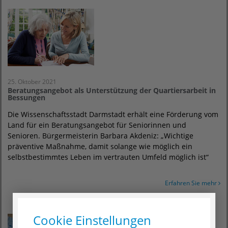
25. Oktober 2021
Beratungsangebot als Unterstützung der Quartiersarbeit in
Bessungen
Die Wissenschaftsstadt Darmstadt erhält eine Förderung vom
Land für ein Beratungsangebot für Seniorinnen und
Senioren. Bürgermeisterin Barbara Akdeniz: „Wichtige
präventive Maßnahme, damit solange wie möglich ein
selbstbestimmtes Leben im vertrauten Umfeld möglich ist“
Erfahren Sie mehr
Cookie Einstellungen