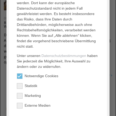
werden. Dort kann der europäische
Datenschutzstandard nicht in jedem Fall
gewährleistet werden. Es besteht insbesondere
09. Juli 2021
das Risiko, dass Ihre Daten durch
Richtfest im AGAPLESION HEIMATHAUS: Neubau mit
Drittlandbehörden, möglicherweise auch ohne
Wohlfühl-Charakter nimmt Gestalt an
Rechtsbehelfsmöglichkeiten, verarbeitet werden
Das nächste Etappenziel ist erreicht: Heute wird im
können. Wenn Sie auf
„Alle ablehnen“
klicken,
AGAPLESION HEIMATHAUS Richtfest gefeiert. Bei der Planung
findet die vorgehend beschriebene Übermittlung
des Neubaus, der im Sommer 2022 bezugsfertig sein soll,
nicht statt.
waren zwei Faktoren maßgeblich: Den Bewohner:innen ein
Unter unseren
Datenschutzbestimmungen
haben
geborgenes Zuhause geben und den Mitarbeiter:innen
Sie jederzeit die Möglichkeit, Ihre Auswahl zu
optimale Arbeitsbedingungen schaffen.
ändern oder zu widerrufen.
Erfahren Sie mehr
Notwendige Cookies
Statistik
Marketing
Externe Medien