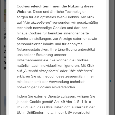
Cookies
erleichtern Ihnen die Nutzung dieser
Website
. Diese und ähnliche Technologien
sorgen für ein optimales Web-Erlebnis. Mit Klick
auf
"Alle akzeptieren"
verwenden wir gesetzmäßig
technisch notwendige Cookies und darüber
22. Juli 2021
hinaus Cookies für benutzer:innenorientierte
AGAPLESION gAG: Hauptversammlung in Frankfurt
Präsentation des Geschäftsberichts „Im Wandel“
Komforteinstellungen, zur Anzeige externer sowie
personalisierter Inhalte und für anonyme
Frankfurt – „Im Wandel“ lautet der Titel des
Nutzungsstatistiken. Ihre Einwilligung unterstützt
Geschäftsberichts, den die AGAPLESION gemeinnützige
uns bei der Steuerung unserer
Aktiengesellschaft neben den Unternehmenszahlen für das
Unternehmensziele. Sie können die Cookies
Geschäftsjahr 2020 auf ihrer heutigen Hauptversammlung
natürlich auch individuell konfigurieren. Mit Klick
präsentiert.
auf
„Auswahl akzeptieren
“ oder
"Alle ablehnen"
erklären Sie sich jedoch gesetzesgemäß immer
Erfahren Sie mehr
mindestens mit der Verwendung technisch
notwendiger Cookies einverstanden.
Indem Sie externe Dienste zulassen, willigen Sie
je nach Cookie gemäß Art. 49 Abs. 1 S. 1 lit. a
DSGVO ein, dass Ihre Daten ggf. außerhalb der
EU in Drittländern, u.a. in der USA verarbeitet