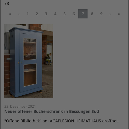
78
1
2
3
4
5
6
7
8
9
23. Dezember 2021
Neuer offener Bücherschrank in Bessungen Süd
"Offene Bibliothek" am AGAPLESION HEIMATHAUS eröffnet.