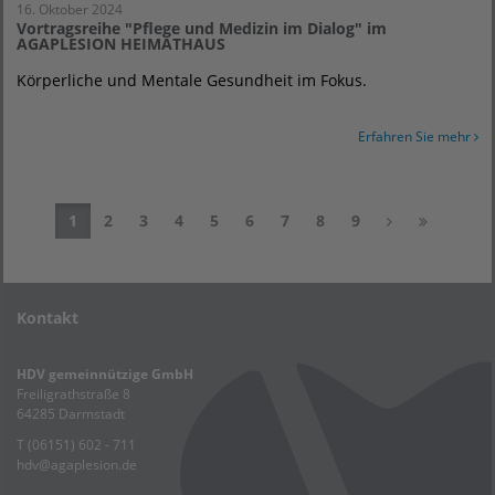
16. Oktober 2024
Vortragsreihe "Pflege und Medizin im Dialog" im
AGAPLESION HEIMATHAUS
Körperliche und Mentale Gesundheit im Fokus.
Erfahren Sie mehr
1
2
3
4
5
6
7
8
9
Kontakt
HDV gemeinnützige GmbH
Freiligrathstraße 8
64285 Darmstadt
T (06151) 602 - 711
hdv
@
agaplesion.de