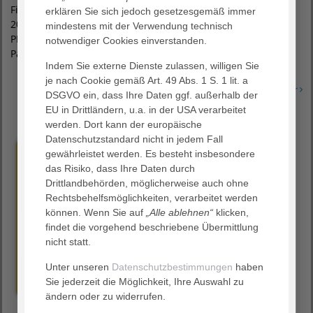
Finanzen & Steuern bei AGAPLESION leitet, wird ab 1. April
erklären Sie sich jedoch gesetzesgemäß immer
2025 als Geschäftsführer in den AGAPLESION WOHNEN &
mindestens mit der Verwendung technisch
PFLEGEN Bereich wechseln. Er folgt damit auf Bernhard
notwendiger Cookies einverstanden.
Pammer, der Ende Mai in den Ruhestand eintreten wird.
Indem Sie externe Dienste zulassen, willigen Sie
je nach Cookie gemäß Art. 49 Abs. 1 S. 1 lit. a
Erfahren Sie mehr
DSGVO ein, dass Ihre Daten ggf. außerhalb der
EU in Drittländern, u.a. in der USA verarbeitet
werden. Dort kann der europäische
Datenschutzstandard nicht in jedem Fall
gewährleistet werden. Es besteht insbesondere
das Risiko, dass Ihre Daten durch
Drittlandbehörden, möglicherweise auch ohne
Rechtsbehelfsmöglichkeiten, verarbeitet werden
können. Wenn Sie auf
„Alle ablehnen“
klicken,
findet die vorgehend beschriebene Übermittlung
nicht statt.
Unter unseren
Datenschutzbestimmungen
haben
Sie jederzeit die Möglichkeit, Ihre Auswahl zu
ändern oder zu widerrufen.