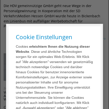
Die HDV gemeinnützige GmbH geht neue Wege in der
Personalgewinnung: In Kooperation mit der SD
VerkehrsMedien Hessen GmbH wurde heute in Bickenbach
ein Linienbus mit auffälliger Werbebotschaft für
Pflegefachkräfte offiziell übergeben.
Cookie Einstellungen
Erfahren Sie mehr
Cookies
erleichtern Ihnen die Nutzung dieser
Website
. Diese und ähnliche Technologien
sorgen für ein optimales Web-Erlebnis. Mit Klick
auf
"Alle akzeptieren"
verwenden wir gesetzmäßig
technisch notwendige Cookies und darüber
hinaus Cookies für benutzer:innenorientierte
Komforteinstellungen, zur Anzeige externer sowie
personalisierter Inhalte und für anonyme
Nutzungsstatistiken. Ihre Einwilligung unterstützt
24. März 2025
Wechsel an der Spitze: Christian Heyn übernimmt bei
uns bei der Steuerung unserer
AGAPLESION eine neue Aufgabe im Geschäftsbereich
Unternehmensziele. Sie können die Cookies
Wohnen und Pflegen
natürlich auch individuell konfigurieren. Mit Klick
Christian Heyn, der seit Januar 2019 den Zentralen Dienst
auf
„Auswahl akzeptieren
“ oder
"Alle ablehnen"