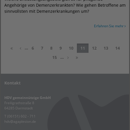
Angehörige von Demenzerkrankten? Wie gehen Betroffene am
sinnvollsten mit Demenzerkrankungen um?
Erfahren Sie mehr
...
6
7
8
9
10
11
12
13
14
...
15
Kontakt
HDV gemeinnützige GmbH
Freiligrathstraße 8
64285 Darmstadt
T (06151) 602 - 711
hdv
@
agaplesion.de