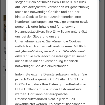
Erfahren Sie mehr
sorgen für ein optimales Web-Erlebnis. Mit Klick
auf
"Alle akzeptieren"
verwenden wir gesetzmäßig
technisch notwendige Cookies und darüber
hinaus Cookies für benutzer:innenorientierte
Komforteinstellungen, zur Anzeige externer sowie
personalisierter Inhalte und für anonyme
Nutzungsstatistiken. Ihre Einwilligung unterstützt
uns bei der Steuerung unserer
Unternehmensziele. Sie können die Cookies
natürlich auch individuell konfigurieren. Mit Klick
29. Juni 2022
auf
„Auswahl akzeptieren
“ oder
"Alle ablehnen"
Nord und Süd baut Netzwerk aus
erklären Sie sich jedoch gesetzesgemäß immer
Im AGAPLESION-Jubiläumsjahr und getreu dem Motto
mindestens mit der Verwendung technisch
„Transformation der Pflege“, fand die zukunftsorientierte
notwendiger Cookies einverstanden.
Führungskräftekonferenz von AGAPLESION WOHNEN &
Indem Sie externe Dienste zulassen, willigen Sie
PFLEGEN statt.
je nach Cookie gemäß Art. 49 Abs. 1 S. 1 lit. a
DSGVO ein, dass Ihre Daten ggf. außerhalb der
Erfahren Sie mehr
EU in Drittländern, u.a. in der USA verarbeitet
werden. Dort kann der europäische
Datenschutzstandard nicht in jedem Fall
gewährleistet werden. Es besteht insbesondere