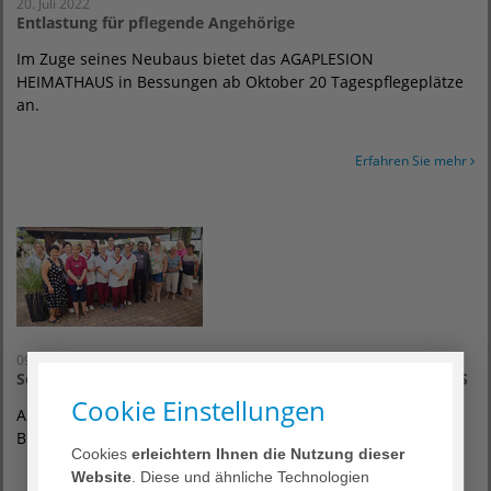
20. Juli 2022
Entlastung für pflegende Angehörige
Im Zuge seines Neubaus bietet das AGAPLESION
HEIMATHAUS in Bessungen ab Oktober 20 Tagespflegeplätze
an.
Erfahren Sie mehr
09. Juli 2022
Sommerfest im AGAPLESION DIETRICH BONHOEFFER HAUS
Cookie Einstellungen
Am Samstag, den 09.07.2022 hat das AGAPLESION DIETRICH
BONHOEFFER HAUS Sommerfest gefeiert.
Cookies
erleichtern Ihnen die Nutzung dieser
Website
. Diese und ähnliche Technologien