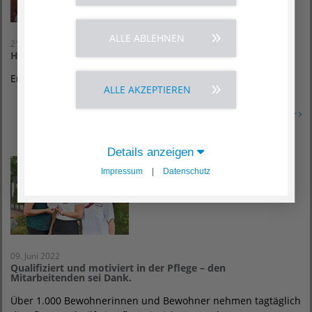
ALLE ABLEHNEN
21. Juni 2022
Helfende Hände im AGAPLESION SOPHIENSTIFT
Erstes Ehrenamtstreffen seit Pandemiebeginn.
ALLE AKZEPTIEREN
Erfahren Sie mehr
Details anzeigen
Impressum
|
Datenschutz
09. Juni 2022
Qualifiziert und motiviert in der Pflege – den
Mitarbeitenden sei Dank.
Über 1.000 Bewohnerinnen und Bewohner nehmen tagtäglich