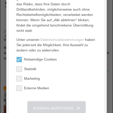
das Risiko, dass Ihre Daten durch
Drittlandbehörden, möglicherweise auch ohne
Rechtsbehelfsmöglichkeiten, verarbeitet werden
können. Wenn Sie auf
„Alle ablehnen“
klicken,
findet die vorgehend beschriebene Übermittlung
nicht statt.
29. Juni 2022
„Wo bleibt Zeit für mich?“ – Gesprächskreis für Angehörige
und Pflegende
Unter unseren
Datenschutzbestimmungen
haben
Sie jederzeit die Möglichkeit, Ihre Auswahl zu
Welche Entlastungsangebote gibt es für pflegende
ändern oder zu widerrufen.
Angehörige von Demenzerkrankten? Wie gehen Betroffene am
sinnvollsten mit Demenzerkrankungen um?
Notwendige Cookies
Statistik
Erfahren Sie mehr
Marketing
Externe Medien
AUSWAHL AKZEPTIEREN