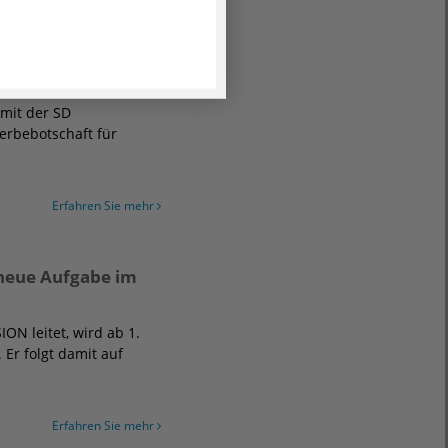
Erfahren Sie mehr
ienbus-Kampagne
mit der SD
erbebotschaft für
Erfahren Sie mehr
 neue Aufgabe im
ON leitet, wird ab 1.
Er folgt damit auf
Erfahren Sie mehr