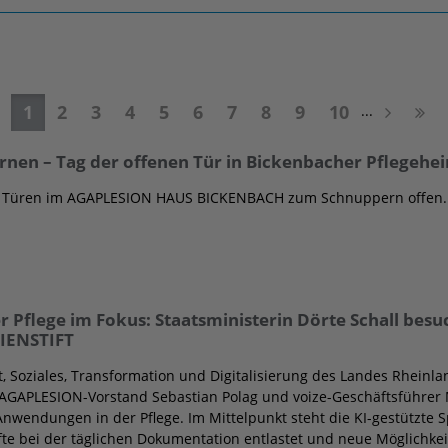
1
2
3
4
5
6
7
8
9
10
...
nen – Tag der offenen Tür in Bickenbacher Pflegehe
e Türen im AGAPLESION HAUS BICKENBACH zum Schnuppern offen.
r Pflege im Fokus: Staatsministerin Dörte Schall besu
IENSTIFT
t, Soziales, Transformation und Digitalisierung des Landes Rheinlan
AGAPLESION-Vorstand Sebastian Polag und voize-Geschäftsführer
Anwendungen in der Pflege. Im Mittelpunkt steht die KI-gestützte
äfte bei der täglichen Dokumentation entlastet und neue Möglichkei