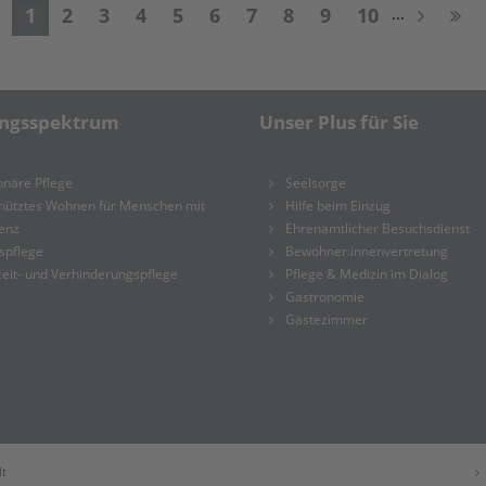
1
2
3
4
5
6
7
8
9
10
...
ungsspektrum
Unser Plus für Sie
onäre Pflege
Seelsorge
hütztes Wohnen für Menschen mit
Hilfe beim Einzug
enz
Ehrenamtlicher Besuchsdienst
spflege
Bewohner:innenvertretung
eit- und Verhinderungspflege
Pflege & Medizin im Dialog
Gastronomie
Gästezimmer
t