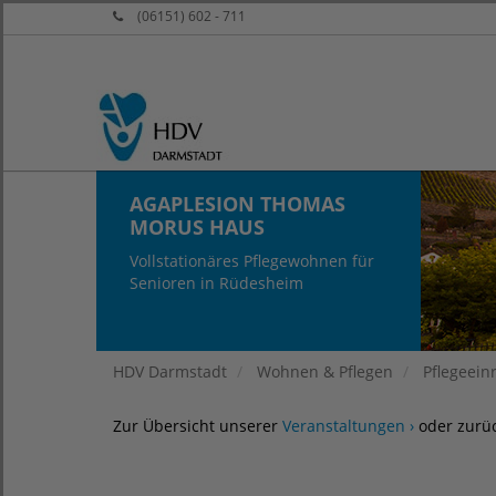
(06151) 602 - 711
AGAPLESION THOMAS
MORUS HAUS
Vollstationäres Pflegewohnen für
Senioren in Rüdesheim
HDV Darmstadt
Wohnen & Pflegen
Pflegeein
Zur Übersicht unserer
Veranstaltungen ›
oder zurü