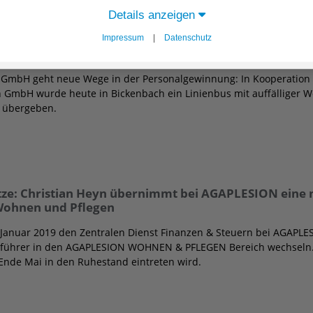
Details anzeigen
Impressum
|
Datenschutz
okus: HDV gGmbH startet mobiles Recruiting mit Lin
GmbH geht neue Wege in der Personalgewinnung: In Kooperation 
GmbH wurde heute in Bickenbach ein Linienbus mit auffälliger W
ll übergeben.
itze: Christian Heyn übernimmt bei AGAPLESION eine
Wohnen und Pflegen
t Januar 2019 den Zentralen Dienst Finanzen & Steuern bei AGAPLESI
tsführer in den AGAPLESION WOHNEN & PFLEGEN Bereich wechseln. 
nde Mai in den Ruhestand eintreten wird.