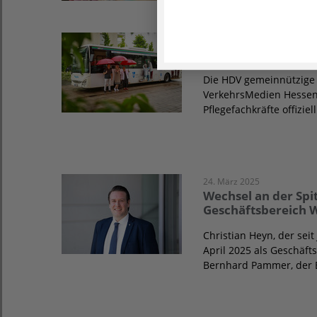
08. Juli 2025
Pflegekräfte im F
Die HDV gemeinnützige 
VerkehrsMedien Hessen 
Pflegefachkräfte offizie
24. März 2025
Wechsel an der Sp
Geschäftsbereich 
Christian Heyn, der sei
April 2025 als Geschäf
Bernhard Pammer, der E