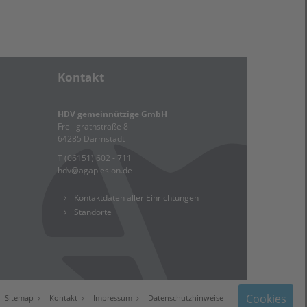
Kontakt
HDV gemeinnützige GmbH
Freiligrathstraße 8
64285 Darmstadt
T (06151) 602 - 711
hdv
@
agaplesion.de
Kontaktdaten aller Einrichtungen
Standorte
Cookies
Sitemap
Kontakt
Impressum
Datenschutzhinweise