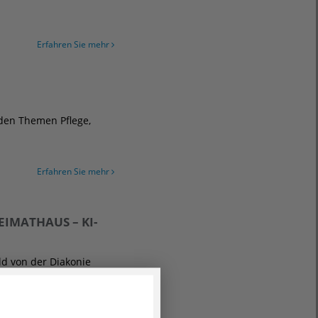
Erfahren Sie mehr
 den Themen Pflege,
Erfahren Sie mehr
EIMATHAUS – KI-
d von der Diakonie
 widmet sich
stützte