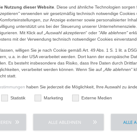
die Nutzung dieser Website
. Diese und ähnliche Technologien sorgen 
kzeptieren"
verwenden wir gesetzmäßig technisch notwendige Cookies 
 Komforteinstellungen, zur Anzeige externer sowie personalisierter Inh
nwilligung unterstützt uns bei der Steuerung unserer Unternehmensziele
da
figurieren. Mit Klick auf
„Auswahl akzeptieren
“ oder
"Alle ablehnen"
erkl
tens mit der Verwendung technisch notwendiger Cookies einverstand
LESION SIMEONSTIFT am 18. Oktober 2025
assen, willigen Sie je nach Cookie gemäß Art. 49 Abs. 1 S. 1 lit. a DS
dern, u.a. in der USA verarbeitet werden. Dort kann der europäische Da
den. Es besteht insbesondere das Risiko, dass Ihre Daten durch Dritt
ichkeiten, verarbeitet werden können. Wenn Sie auf
„Alle ablehnen“
kl
cht statt.
estimmungen
haben Sie jederzeit die Möglichkeit, Ihre Auswahl zu änd
Statistik
Marketing
Externe Medien
em Darmstädter Erzähl-Café
IEREN
ALLE ABLEHNEN
ALLE 
tlichung mit Geschichten von und für Darmstädter:innen.