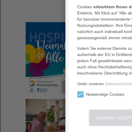
Cookies
erleichtern Ihnen 
Erlebnis. Mit Klick auf
"Alle a
für benutzer:innenorientierte
Nutzungsstatistiken. Ihre Ei
24. September 2025
Hospiz ist für alle 
natürlich auch individuell kon
gesetzesgemäß immer mindes
Welthospiztag im AGAP
Indem Sie externe Dienste zul
außerhalb der EU in Drittlän
jedem Fall gewährleistet wer
auch ohne Rechtsbehelfsmögl
beschriebene Übermittlung ni
Unter unseren
Datenschutzb
Notwendige Cookies
26. August 2025
Geschichten aus d
AUSWAHL AKZEPT
Feierliche Buchveröffen