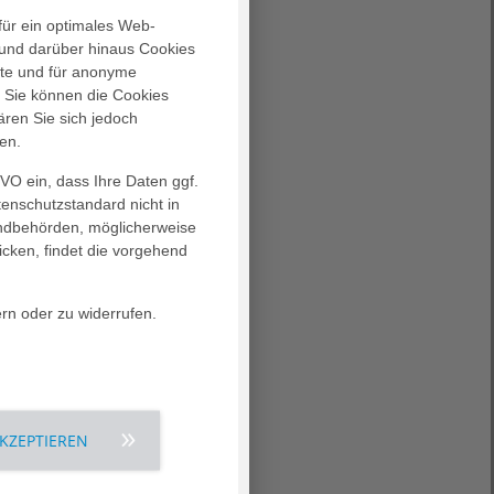
für ein optimales Web-
Erfahren Sie mehr
und darüber hinaus Cookies
alte und für anonyme
. Sie können die Cookies
ären Sie sich jedoch
en.
GVO ein, dass Ihre Daten ggf.
tenschutzstandard nicht in
Erfahren Sie mehr
landbehörden, möglicherweise
icken, findet die vorgehend
ern oder zu widerrufen.
AKZEPTIEREN