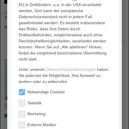
EU in Drittländern, u.a. in der USA verarbeitet
werden. Dort kann der europäische
09. September 2026
Datenschutzstandard nicht in jedem Fall
Tag der Schöpfung
gewährleistet werden. Es besteht insbesondere
Mittwoch, 09.09.2026, 14 Uhr, AGAPLESION SIMEONSTIFT
das Risiko, dass Ihre Daten durch
Drittlandbehörden, möglicherweise auch ohne
Rechtsbehelfsmöglichkeiten, verarbeitet werden
Erfahren Sie mehr
können. Wenn Sie auf
„Alle ablehnen“
klicken,
findet die vorgehend beschriebene Übermittlung
nicht statt.
Unter unseren
Datenschutzbestimmungen
haben
Sie jederzeit die Möglichkeit, Ihre Auswahl zu
ändern oder zu widerrufen.
Notwendige Cookies
Statistik
Marketing
Externe Medien