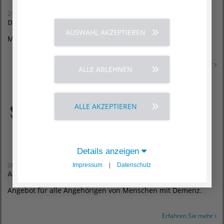
21. September 2026
Demenzlotsenschulung
AUSWAHL AKZEPTIEREN
Montag, 21.09.2026, 9 – 17 Uhr, AGAPLESION SIMEONSTIFT
Erfahren Sie mehr
ALLE ABLEHNEN
ALLE AKZEPTIEREN
Details anzeigen
08. Oktober 2026
Impressum
|
Datenschutz
Angehörigengesprächskreis - Was ist mit mir?
Angebot für alle Angehörigen von Menschen mit Demenz.
Erfahren Sie mehr