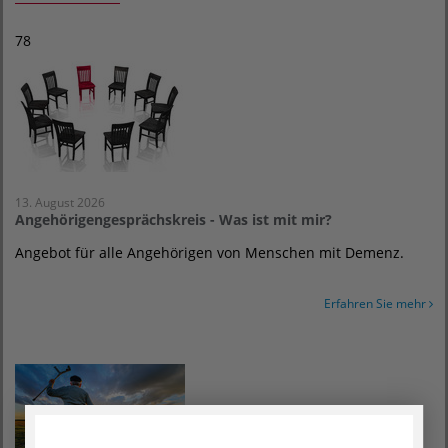
78
13. August 2026
Angehörigengesprächskreis - Was ist mit mir?
Angebot für alle Angehörigen von Menschen mit Demenz.
Erfahren Sie mehr