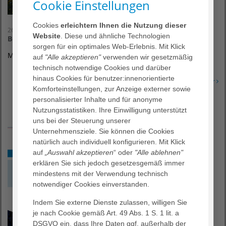
Cookie Einstellungen
Cookies
erleichtern Ihnen die Nutzung dieser
26. August 2026
Website
. Diese und ähnliche Technologien
Behandlung im Voraus planen
sorgen für ein optimales Web-Erlebnis. Mit Klick
Mittwoch, 26.08.2026, 18:00 Uhr, AGAPLESION SIMEONSTIFT
auf
"Alle akzeptieren"
verwenden wir gesetzmäßig
technisch notwendige Cookies und darüber
hinaus Cookies für benutzer:innenorientierte
Erfahren Sie mehr
Komforteinstellungen, zur Anzeige externer sowie
personalisierter Inhalte und für anonyme
Nutzungsstatistiken. Ihre Einwilligung unterstützt
uns bei der Steuerung unserer
Unternehmensziele. Sie können die Cookies
natürlich auch individuell konfigurieren. Mit Klick
auf
„Auswahl akzeptieren
“ oder
"Alle ablehnen"
erklären Sie sich jedoch gesetzesgemäß immer
mindestens mit der Verwendung technisch
notwendiger Cookies einverstanden.
Indem Sie externe Dienste zulassen, willigen Sie
je nach Cookie gemäß Art. 49 Abs. 1 S. 1 lit. a
DSGVO ein, dass Ihre Daten ggf. außerhalb der